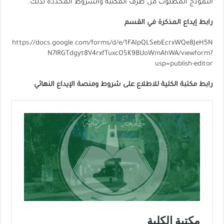
النموذج المطلوب من طرف المكتبة والشروط المحددة لذلك.
رابط إيداع المذكرة في القسم
https://docs.google.com/forms/d/e/1FAIpQLSebEcrxWQe8JeH5N
N7lRGTdgyt8V4rxfTuxcOSK9BUoWmAhWA/viewform?
usp=publish-editor
رابط مكتبة الكلية للاطلاع على شروط ومنصة الإيداع النهائي