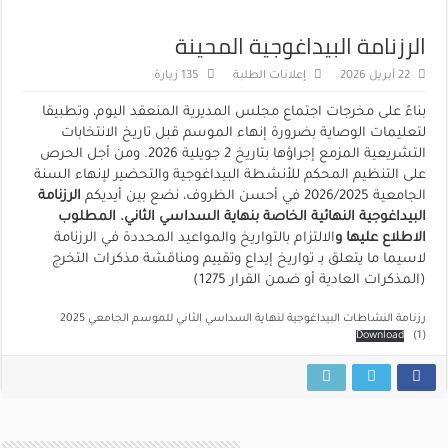
الرزنامة البيداغوجية المحينة
22 أبريل 2026
إعلانات الطلبة
135 زيارة
بناءً على مخرجات اجتماع مجلس المديرية المنعقد اليوم، وتطبيقا
لتعليمات الوصاية بضرورة إنهاء الموسم قبل تاريخ الانتخابات
التشريعية المزمع إجراؤها بتاريخ 2 جويلية 2026. ومن أجل الحرص
على التنظيم المحكم للأنشطة البيداغوجية والتحضير لإنهاء السنة
الجامعية 2026/2025 في أحسن الظروف، نضع بين أيديكم
الرزنامة
البيداغوجية النهائية الخاصة بنهاية السداسي الثاني. المطلوب
الاطلاع عليها و
الالتزام بالتواريخ والمواعيد المحددة في الرزنامة
لاسيما ما يتعلق بـ تواريخ إيداع وتقييم ومناقشة مذكرات التخرج
(المذكرات العادية أو ضمن القرار 1275)
رزنامة النشاطات البيداغوجية لنهاية السداسي الثاني للموسم الجامعي 2025
Download
(1)