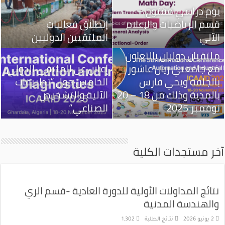
يوم دراسي مفتوح –
قسم الرياضيات والإعلام
إنطلاق فعاليات
الآلي
الملتقيين الدوليين
ملتقيان دوليان بالتعاون
مع جامعتي زيان عاشور
إعلان عن الملتقى الدولي
بالجلفة ويحي فارس
الخامس حول “تطبيقات
بالمدية وذلك من 18 – 20
الآلية والتشخيص
نوفمبر 2025
الصناعي”
آخر مستجدات الكلية
نتائج المداولات الأولية للدورة العادية -قسم الري
والهندسة المدنية
2 يونيو 2026
نتائج الطلبة
1,302